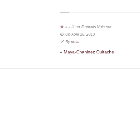
Jean-
François
Noiseux
» » Jean-François Noiseux
On
April 28, 2013
By
nova
«
Maya-Chahinez Oultache