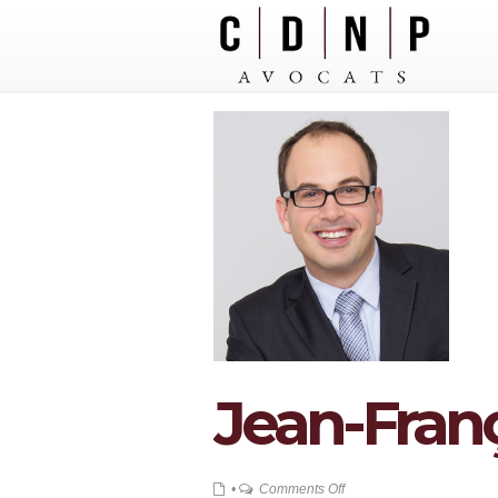
Jean-Fran
on
•
Comments Off